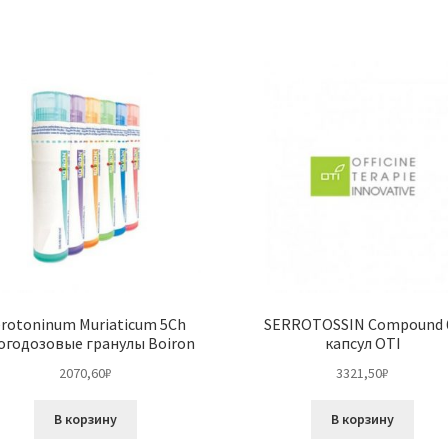
erotoninum Muriaticum 5Ch
SERROTOSSIN Compound 
огодозовые гранулы Boiron
капсул OTI
2070,60
₽
3321,50
₽
В корзину
В корзину