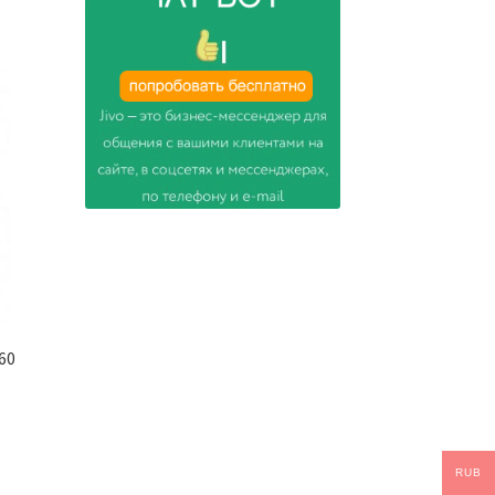
60
RUB