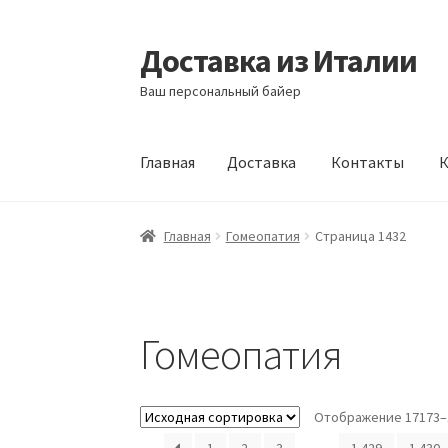
Доставка из Италии
Перейти
Перейти
к
к
Ваш персональный байер
навигации
содержимому
Главная
Доставка
Контакты
К
Главная
Доставка
Контакты
Корзина
Мой а
Главная
Гомеопатия
Страница 1432
Гомеопатия
Отображение 17173–1