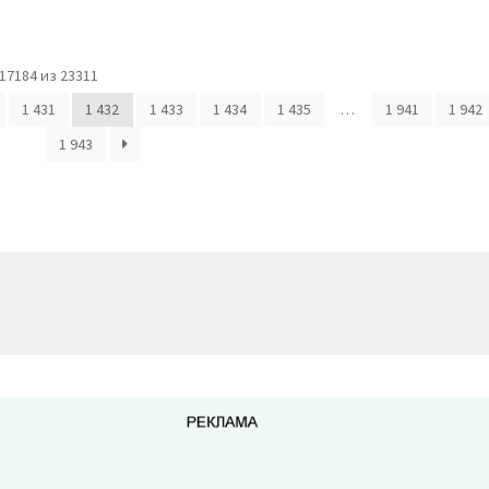
7184 из 23311
1 431
1 432
1 433
1 434
1 435
…
1 941
1 942
1 943